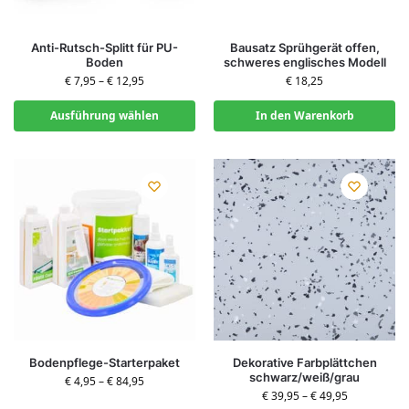
Anti-Rutsch-Splitt für PU-
Bausatz Sprühgerät offen,
Boden
schweres englisches Modell
€
7,95
–
€
12,95
€
18,25
Ausführung wählen
In den Warenkorb
Bodenpflege-Starterpaket
Dekorative Farbplättchen
schwarz/weiß/grau
€
4,95
–
€
84,95
€
39,95
–
€
49,95