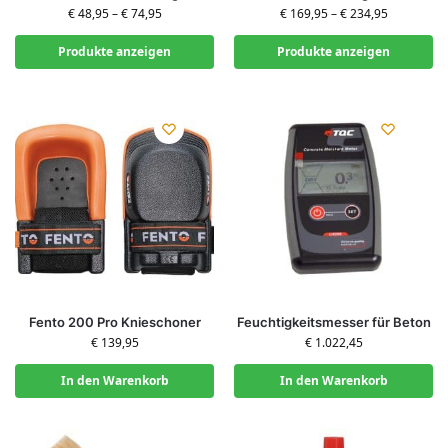
€
48,95
–
€
74,95
€
169,95
–
€
234,95
Produkte anzeigen
Produkte anzeigen
Fento 200 Pro Knieschoner
Feuchtigkeitsmesser für Beton
€
139,95
€
1.022,45
In den Warenkorb
In den Warenkorb