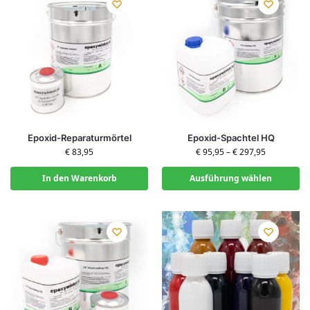
Epoxid-Reparaturmörtel
Epoxid-Spachtel HQ
€
83,95
€
95,95
–
€
297,95
In den Warenkorb
Ausführung wählen