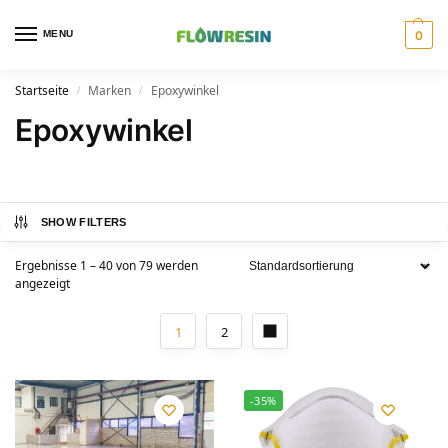
MENU
0
Startseite
Marken
Epoxywinkel
/
/
Epoxywinkel
SHOW FILTERS
Ergebnisse 1 – 40 von 79 werden
angezeigt
1
2
-35%