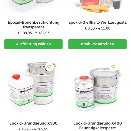
Epoxid-Bodenbeschichtung
Epoxid-Gießharz-Werkzeugsatz
transparent
€
0,50
–
€
55,00
€
109,95
–
€
182,95
Ausführung wählen
Produkte anzeigen
Epoxid-Grundierung X300
Epoxid-Grundierung X400
Feuchtigkeitssperre
€
48,95
–
€
169,95