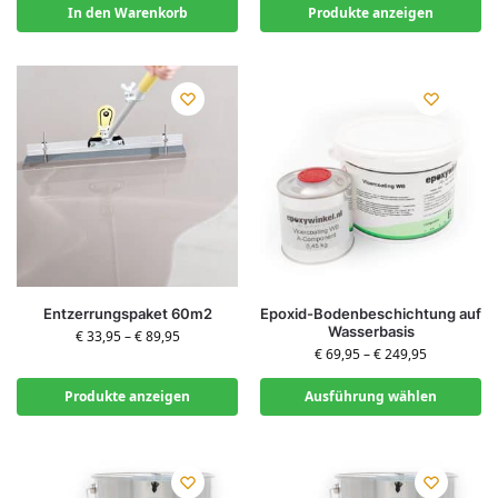
In den Warenkorb
Produkte anzeigen
Entzerrungspaket 60m2
Epoxid-Bodenbeschichtung auf
Wasserbasis
€
33,95
–
€
89,95
€
69,95
–
€
249,95
Produkte anzeigen
Ausführung wählen