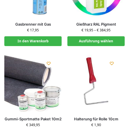
Gasbrenner mit Gas
Gießharz RAL Pigment
€
17,95
€
19,95
–
€
384,95
In den Warenkorb
Ausführung wählen
Gummi-Sportmatte Paket 10m2
Halterung für Rolle 10cm
€
349,95
€
1,90