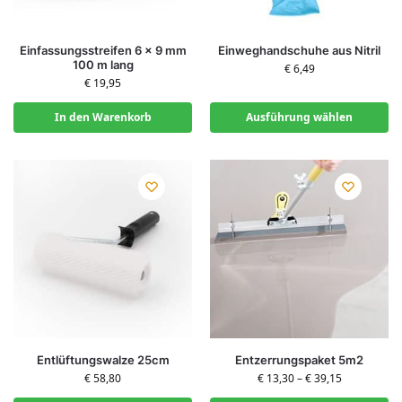
Einfassungsstreifen 6 x 9 mm
Einweghandschuhe aus Nitril
100 m lang
€
6,49
€
19,95
In den Warenkorb
Ausführung wählen
Entlüftungswalze 25cm
Entzerrungspaket 5m2
€
58,80
€
13,30
–
€
39,15