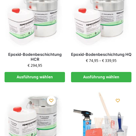
Epoxid-Bodenbeschichtung
Epoxid-Bodenbeschichtung HQ
HCR
€
74,95
–
€
339,95
€
294,95
Ausführung wählen
Ausführung wählen