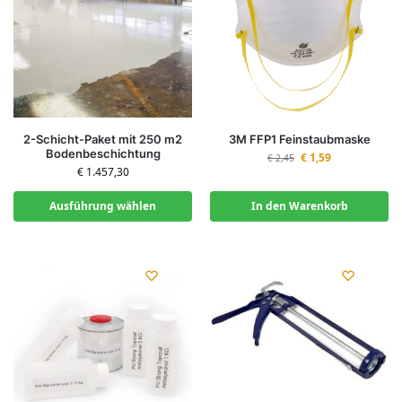
2-Schicht-Paket mit 250 m2
3M FFP1 Feinstaubmaske
Bodenbeschichtung
€
1,59
€
2,45
€
1.457,30
Ausführung wählen
In den Warenkorb