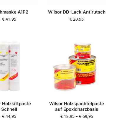
ühmaske A1P2
Wilsor DD-Lack Antirutsch
€
41,95
€
20,95
r Holzkittpaste
Wilsor Holzspachtelpaste
Schnell
auf Epoxidharzbasis
€
44,95
€
18,95
–
€
69,95