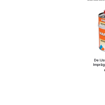
De IJs
Impräg