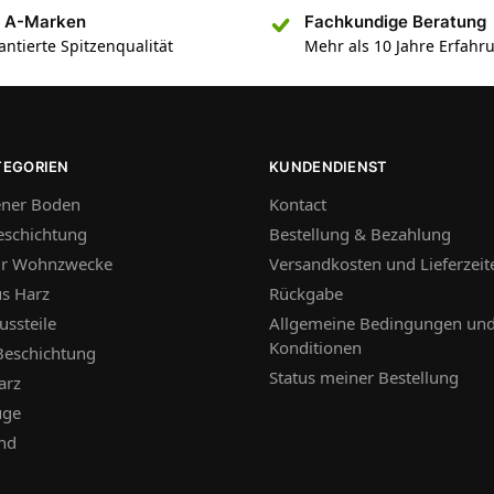
 A-Marken
Fachkundige Beratung
antierte Spitzenqualität
Mehr als 10 Jahre Erfahr
TEGORIEN
KUNDENDIENST
ner Boden
Kontact
schichtung
Bestellung & Bezahlung
ür Wohnzwecke
Versandkosten und Lieferzeit
us Harz
Rückgabe
ussteile
Allgemeine Bedingungen un
Konditionen
Beschichtung
Status meiner Bestellung
arz
uge
nd