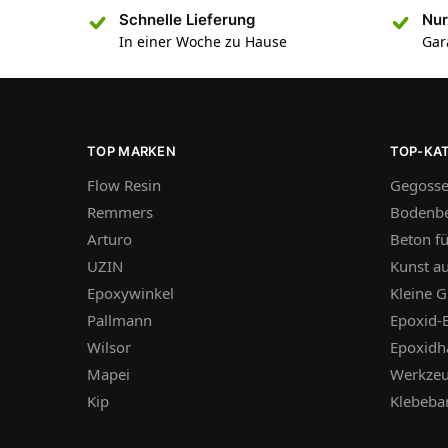
Schnelle Lieferung
Nur
In einer Woche zu Hause
Gar
TOP MARKEN
TOP-KA
Flow Resin
Gegosse
Remmers
Bodenbe
Arturo
Beton f
UZIN
Kunst a
Epoxywinkel
Kleine G
Pallmann
Epoxid-
Wilsor
Epoxidh
Mapei
Werkze
Kip
Klebeba