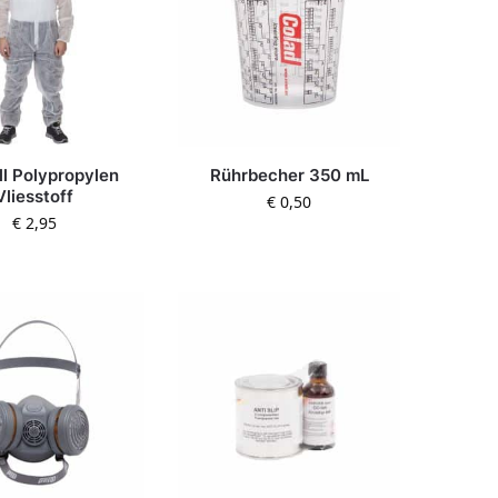
l Polypropylen
Rührbecher 350 mL
Vliesstoff
€
0,50
€
2,95