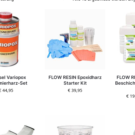
sel Variopox
FLOW RESIN Epoxidharz
FLOW RE
nierharz-Set
Starter Kit
Beschich
€
44,95
€
39,95
€
19