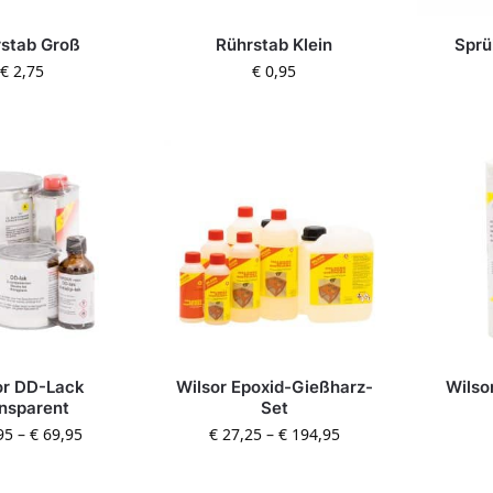
stab Groß
Rührstab Klein
Spr
€
2,75
€
0,95
or DD-Lack
Wilsor Epoxid-Gießharz-
Wilso
ansparent
Set
95
–
€
69,95
€
27,25
–
€
194,95