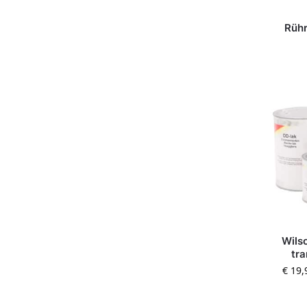
Rühr
Wils
tr
€
19,