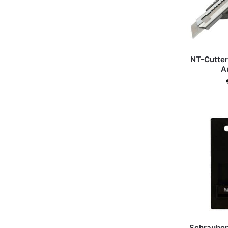
NT-Cutte
A
Schraubenb