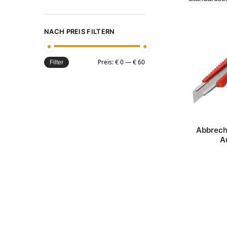
NACH PREIS FILTERN
Preis:
€ 0
—
€ 60
Filter
Abbrec
A