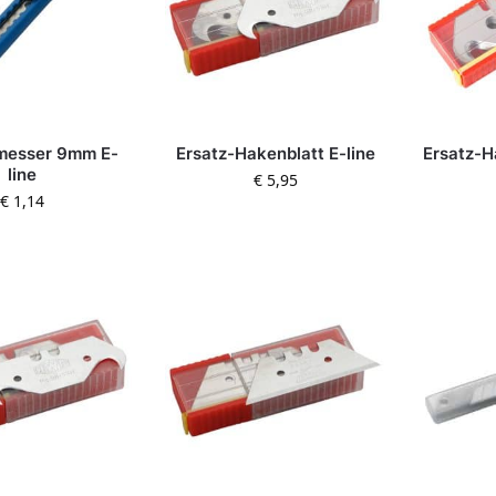
messer 9mm E-
Ersatz-Hakenblatt E-line
Ersatz-H
line
€
5,95
€
1,14