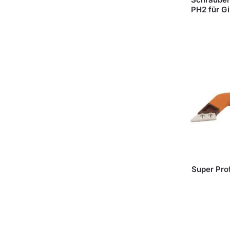
PH2 für G
Super Pro