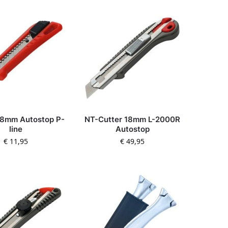
18mm Autostop P-
NT-Cutter 18mm L-2000R
line
Autostop
€
11,95
€
49,95