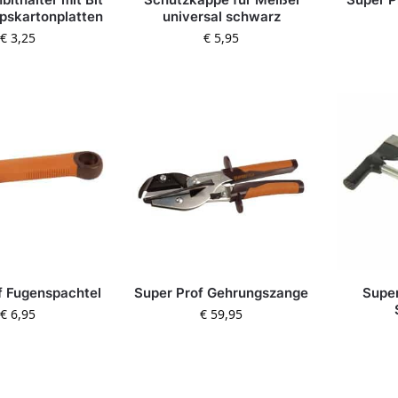
ipskartonplatten
universal schwarz
€
3,25
€
5,95
f Fugenspachtel
Super Prof Gehrungszange
Super
€
6,95
€
59,95