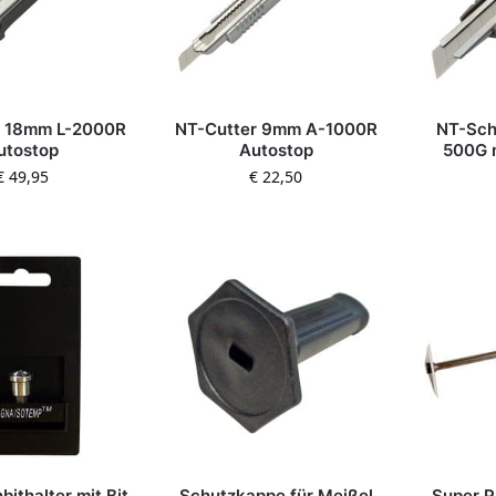
r 18mm L-2000R
NT-Cutter 9mm A-1000R
NT-Sch
utostop
Autostop
500G m
€
49,95
€
22,50
ithalter mit Bit
Schutzkappe für Meißel
Super P