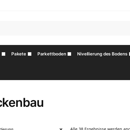
z
Pakete
Parkettboden
Nivellierung des Bodens
ckenbau
Alle 38 Ergebnisse werden an