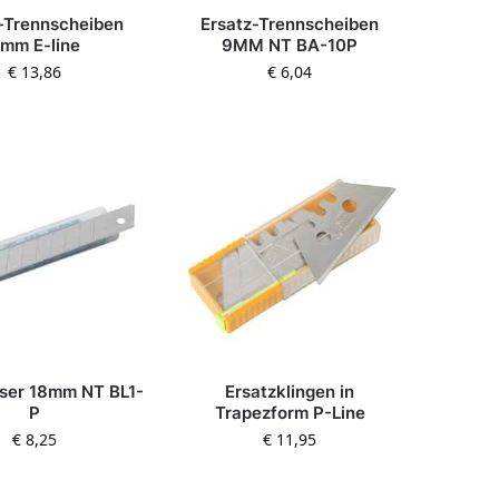
-Trennscheiben
Ersatz-Trennscheiben
mm E-line
9MM NT BA-10P
€
13,86
€
6,04
äser 18mm NT BL1-
Ersatzklingen in
P
Trapezform P-Line
€
8,25
€
11,95