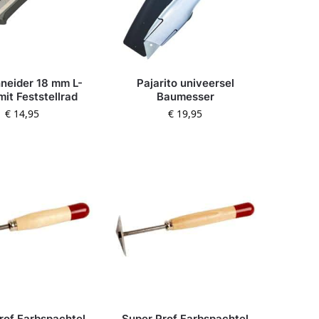
neider 18 mm L-
Pajarito univeersel
it Feststellrad
Baumesser
€
14,95
€
19,95
rof Farbspachtel
Super Prof Farbspachtel