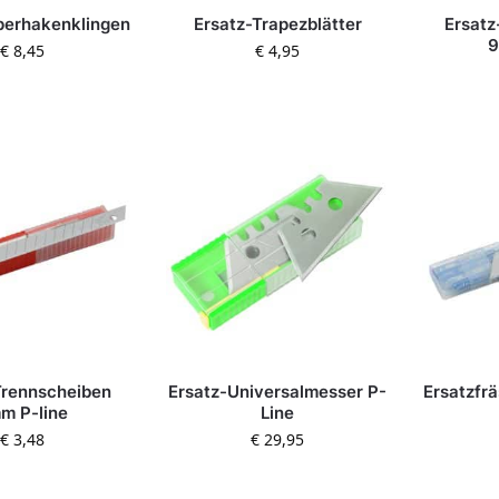
perhakenklingen
Ersatz-Trapezblätter
Ersatz
9
€
8,45
€
4,95
Trennscheiben
Ersatz-Universalmesser P-
Ersatzfr
m P-line
Line
€
3,48
€
29,95