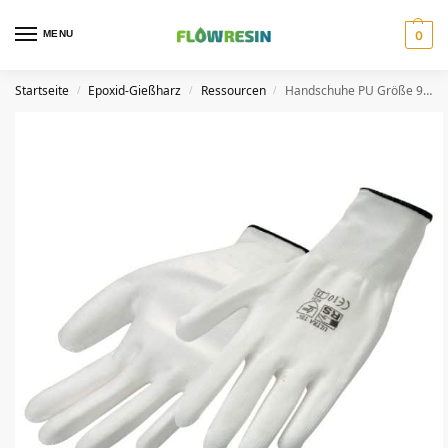
MENU
0
Startseite
Epoxid-Gießharz
Ressourcen
Handschuhe PU Größe 9/L
/
/
/